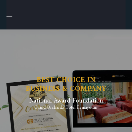
BEST CHOICE IN
BUSINESS & COMPANY
National Award Foundation
Grand Orchardz Hotel Kemayoran