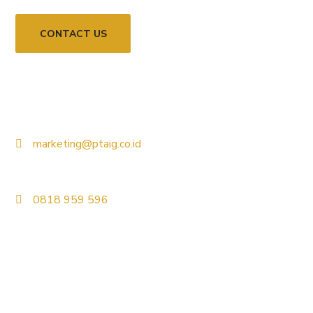
CONTACT US
Jl. Sultan Agung No.24, Guntur, Kec. Setiabudi,
Jakarta.
marketing@ptaig.co.id
(021) 83706355
0818 959 596